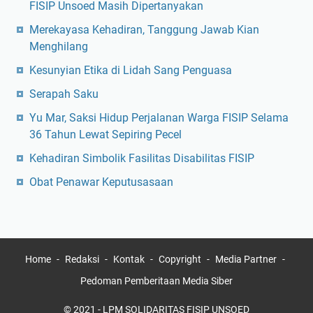
FISIP Unsoed Masih Dipertanyakan
Merekayasa Kehadiran, Tanggung Jawab Kian
Menghilang
Kesunyian Etika di Lidah Sang Penguasa
Serapah Saku
Yu Mar, Saksi Hidup Perjalanan Warga FISIP Selama
36 Tahun Lewat Sepiring Pecel
Kehadiran Simbolik Fasilitas Disabilitas FISIP
Obat Penawar Keputusasaan
Home
Redaksi
Kontak
Copyright
Media Partner
Pedoman Pemberitaan Media Siber
© 2021 - LPM SOLIDARITAS FISIP UNSOED