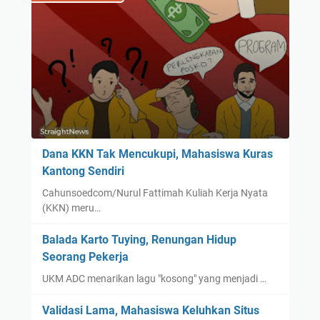
Dana KKN Tak Mencukupi, Mahasiswa Kuras
Kantong Sendiri
Cahunsoedcom/Nurul Fattimah Kuliah Kerja Nyata
(KKN) meru…
Balada Karto Tuying, Renungan Hidup
Seorang Pekerja
UKM ADC menarikan lagu "kosong" yang menjadi …
Validasi Lama, Mahasiswa Keluhkan Situs