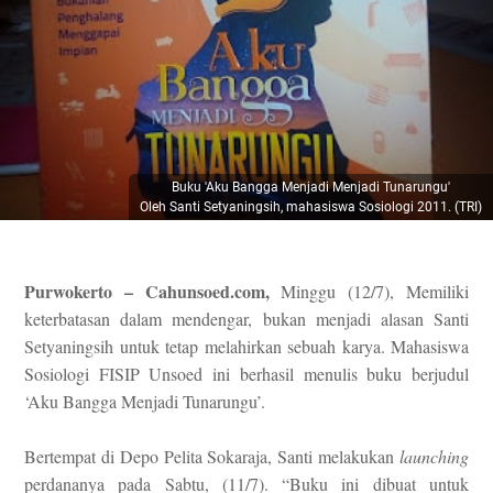
Buku 'Aku Bangga Menjadi Menjadi Tunarungu'
Oleh Santi Setyaningsih, mahasiswa Sosiologi 2011. (TRI)
Purwokerto – Cahunsoed.com,
Minggu (12/7), Memiliki
keterbatasan dalam mendengar, bukan menjadi alasan Santi
Setyaningsih untuk tetap melahirkan sebuah karya. Mahasiswa
Sosiologi
FISIP Unsoed
ini berhasil menulis buku berjudul
‘Aku Bangga Menjadi Tunarungu’.
Bertempat di Depo Pelita
Sokaraja
, Santi melakukan
launching
perdananya pada Sabtu, (11/7). “Buku ini dibuat untuk