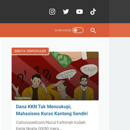
BERITA TERPOPULER
Dana KKN Tak Mencukupi,
Mahasiswa Kuras Kantong Sendiri
Cahunsoedcom/Nurul Fattimah Kuliah
Kerja Nyata (KKN) meru…