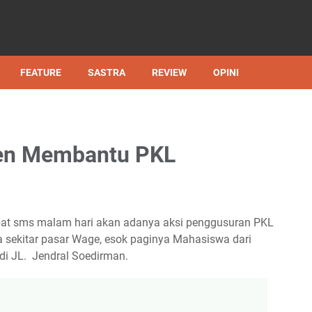
FEATURE
SASTRA
REVIEW
OPINI
en Membantu PKL
pat sms malam hari akan adanya aksi penggusuran PKL
a sekitar pasar Wage, esok paginya Mahasiswa dari
di JL. Jendral Soedirman.