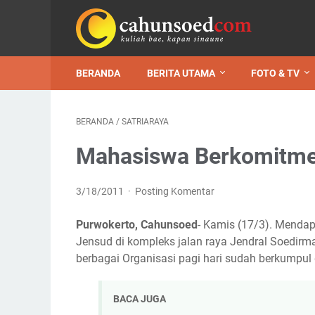
BERANDA
BERITA UTAMA
FOTO & TV
BERANDA
/
SATRIARAYA
Mahasiswa Berkomitm
3/18/2011
Posting Komentar
Purwokerto, Cahunsoed
- Kamis (17/3). Menda
Jensud di kompleks jalan raya Jendral Soedirm
berbagai Organisasi pagi hari sudah berkumpul 
BACA JUGA