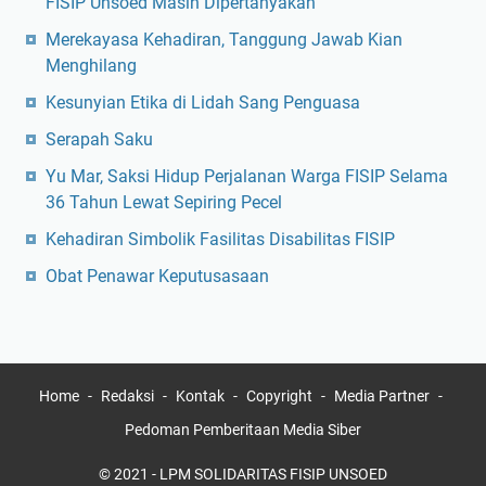
FISIP Unsoed Masih Dipertanyakan
Merekayasa Kehadiran, Tanggung Jawab Kian
Menghilang
Kesunyian Etika di Lidah Sang Penguasa
Serapah Saku
Yu Mar, Saksi Hidup Perjalanan Warga FISIP Selama
36 Tahun Lewat Sepiring Pecel
Kehadiran Simbolik Fasilitas Disabilitas FISIP
Obat Penawar Keputusasaan
Home
Redaksi
Kontak
Copyright
Media Partner
Pedoman Pemberitaan Media Siber
© 2021 - LPM SOLIDARITAS FISIP UNSOED