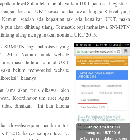
tkan level 8 dan telah membayarkan UKT pada saat registrasi.
ed dengan besaran UKT sesuai usulan awal hingga 8 level yang
t. Namun, setelah ada kepastian tak ada kenaikan UKT, maka
 8 pun akan dihitung ulang. Termasuk bagi mahasiswa SNMPTN
ihitung ulang menggunakan nominal UKT 2015.
strasi SBMPTN bagi mahasiswa yang
KT 2015. Namun untuk website
ine, masih tertera nominal UKT
gaku belum mengoreksi website
koreksi,” katanya.
n lama akan terus dikawal oleh
an. Koordinator tim riset Agus
idak dinaikan. “Ini kan karena
n di website jalur mandiri untuk
web registrasi SPMB
 UKT 2016 hanya sampai level 7.
mengenai UKT 2016
tertulis masih dalam proses