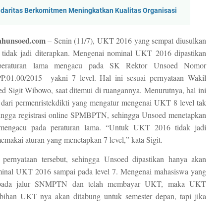
daritas Berkomitmen Meningkatkan Kualitas Organisasi
ahunsoed.com
– Senin (11/7), UKT 2016 yang sempat diusulkan
, tidak jadi diterapkan. Mengenai nominal UKT 2016 dipastikan
peraturan lama mengacu pada SK Rektor Unsoed Nomor
P.01.00/2015 yakni 7 level. Hal ini sesuai pernyataan Wakil
d Sigit Wibowo, saat ditemui di ruangannya. Menurutnya, hal ini
dari permenristekdikti yang mengatur mengenai UKT 8 level tak
ingga registrasi online SPMBPTN, sehingga Unsoed menetapkan
engacu pada peraturan lama.
“Untuk UKT 2016 tidak jadi
memakai aturan yang menetapkan 7 level,” kata Sigit.
pernyataan tersebut, sehingga Unsoed dipastikan hanya akan
inal UKT 2016 sampai pada level 7. Mengenai mahasiswa yang
a pada jalur SNMPTN dan telah membayar UKT, maka UKT
ebihan UKT nya akan ditabung untuk semester depan, tapi jika