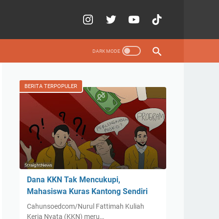
BERITA TERPOPULER
Dana KKN Tak Mencukupi,
Mahasiswa Kuras Kantong Sendiri
Cahunsoedcom/Nurul Fattimah Kuliah
Kerja Nyata (KKN) meru…