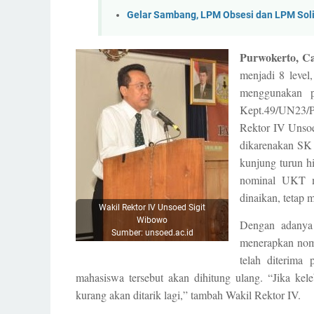
Gelar Sambang, LPM Obsesi dan LPM Soli
Purwokerto, C
menjadi 8 level
menggunakan 
Kept.49/UN23/P
Rektor IV Unsoe
dikarenakan SK 
kunjung turun h
nominal UKT m
dinaikan, tetap 
Wakil Rektor IV Unsoed Sigit
Wibowo
Dengan adanya 
Sumber: unsoed.ac.id
menerapkan nom
telah diterim
mahasiswa tersebut akan dihitung ulang. “Jika kel
kurang akan ditarik lagi,” tambah Wakil Rektor IV.