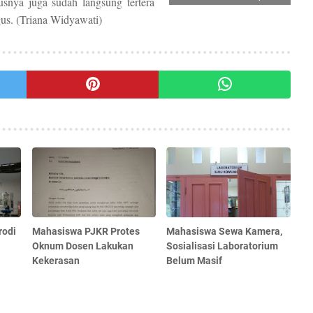
usnya juga sudah langsung tertera
us. (Triana Widyawati)
rodi
Mahasiswa PJKR Protes
Mahasiswa Sewa Kamera,
Oknum Dosen Lakukan
Sosialisasi Laboratorium
Kekerasan
Belum Masif