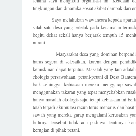
selama saya mengikuti organisasi ini. Keadaan de
lingkungan dan dinamika sosial akibat dampak dari era
Saya melakukan wawancara kepada aparatur des
salah satu desa yang terletak pada kecamatan term
begitu dekat sekali hanya berjarak tempuh 15 meni
nurani.
Masyarakat desa yang dominan berpendid
harus segera di selesaikan, karena dengan pendidi
kemiskinan dapat terputus. Masalah yang lain adala
ekologis persawahaan, petani-petani di Desa Bante
baik sehingga, kebiasaan mereka menggarap sawah
menggunakan takaran yang tepat menyebabkan rusa
hanya masalah ekologis saja, tetapi kebiasaan ini b
telah terjadi akumulasi racun terus-menerus dan hasil
sawah yang mereka garap mengalami kerusakan yan
bulirnya tersebut tidak ada padinya. tentunya k
kerugian di pihak petani.