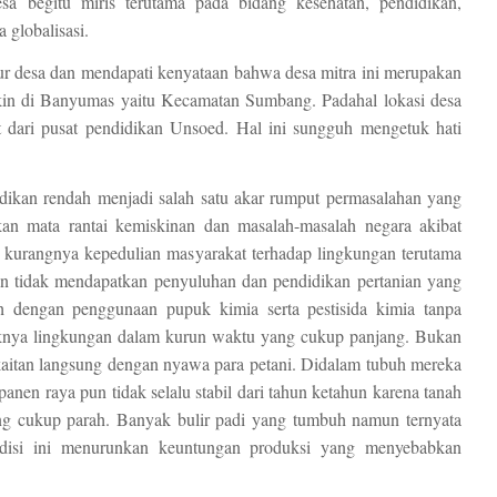
sa begitu miris terutama pada bidang kesehatan, pendidikan,
 globalisasi.
a dan mendapati kenyataan bahwa desa mitra ini merupakan
iskin di Banyumas yaitu Kecamatan Sumbang. Padahal lokasi desa
t dari pusat pendidikan Unsoed. Hal ini sungguh mengetuk hati
ikan rendah menjadi salah satu akar rumput permasalahan yang
kan mata rantai kemiskinan dan masalah-masalah negara akibat
h kurangnya kepedulian masyarakat terhadap lingkungan terutama
ran tidak mendapatkan penyuluhan dan pendidikan pertanian yang
 dengan penggunaan pupuk kimia serta pestisida kimia tanpa
knya lingkungan dalam kurun waktu yang cukup panjang. Bukan
erkaitan langsung dengan nyawa para petani. Didalam tubuh mereka
 panen raya pun tidak selalu stabil dari tahun ketahun karena tanah
g cukup parah. Banyak bulir padi yang tumbuh namun ternyata
ondisi ini menurunkan keuntungan produksi yang menyebabkan