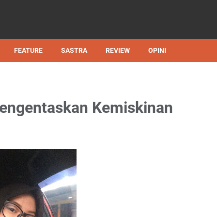
FEATURE
SASTRA
REVIEW
OPINI
engentaskan Kemiskinan