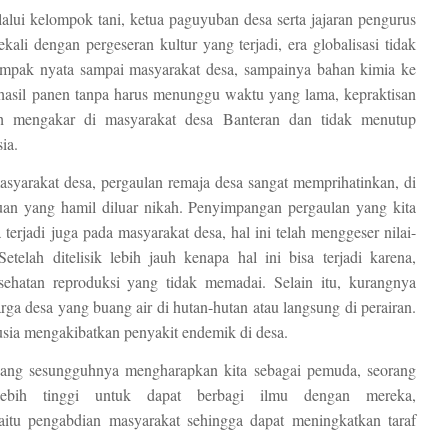
alui kelompok tani, ketua paguyuban desa serta jajaran pengurus
kali dengan pergeseran kultur yang terjadi, era globalisasi tidak
ampak nyata sampai masyarakat desa, sampainya bahan kimia ke
 hasil panen tanpa harus menunggu waktu yang lama, kepraktisan
dah mengakar di masyarakat desa Banteran dan tidak menutup
ia.
asyarakat desa, pergaulan remaja desa sangat memprihatinkan, di
uan yang hamil diluar nikah. Penyimpangan pergaulan yang kita
a terjadi juga pada masyarakat desa, hal ini telah menggeser nilai-
etelah ditelisik lebih jauh kenapa hal ini bisa terjadi karena,
sehatan reproduksi yang tidak memadai. Selain itu, kurangnya
a desa yang buang air di hutan-hutan atau langsung di perairan.
usia mengakibatkan penyakit endemik di desa.
yang sesungguhnya mengharapkan kita sebagai pemuda, seorang
ebih tinggi untuk dapat berbagi ilmu dengan mereka,
aitu pengabdian masyarakat sehingga dapat meningkatkan taraf