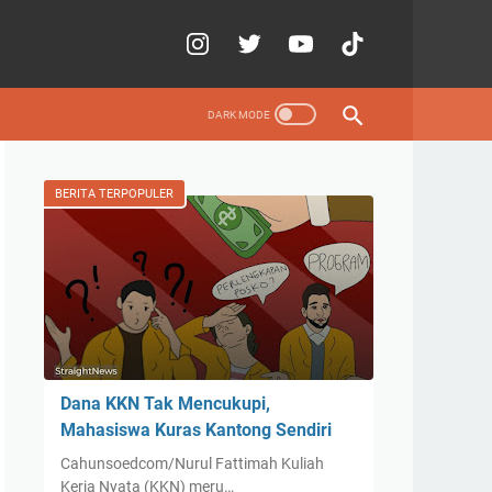
BERITA TERPOPULER
Dana KKN Tak Mencukupi,
Mahasiswa Kuras Kantong Sendiri
Cahunsoedcom/Nurul Fattimah Kuliah
Kerja Nyata (KKN) meru…