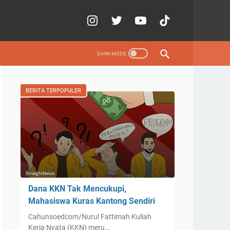
BERITA TERPOPULER
Dana KKN Tak Mencukupi,
Mahasiswa Kuras Kantong Sendiri
Cahunsoedcom/Nurul Fattimah Kuliah
Kerja Nyata (KKN) meru…