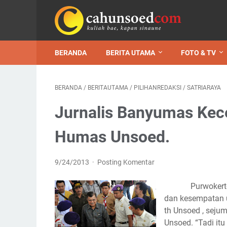
BERANDA
BERITA UTAMA
FOTO & TV
BERANDA
/
BERITAUTAMA
/
PILIHANREDAKSI
/
SATRIARAYA
Jurnalis Banyumas Kec
Humas Unsoed.
9/24/2013
Posting Komentar
Purwokerto-Cah
dan kesempatan 
th Unsoed , seju
Unsoed. “Tadi itu