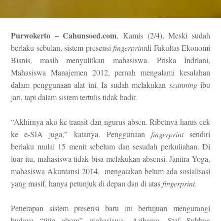
Purwokerto – Cahunsoed.com
, Kamis (2/4),
Meski sudah
berlaku sebulan, s
istem presensi
fingerprint
di Fakultas Ekonomi
Bisnis,
masih menyulitkan mahasiswa
.
Priska Indriani,
Mahasiswa Manajemen 2012
,
pernah mengalami kesalahan
dalam penggunaan alat ini.
Ia s
udah melakukan
scanning
ibu
jari, tapi dalam sistem tertulis tidak hadir.
“Akhirnya aku ke transit dan ngurus absen. Ribetnya harus cek
ke e-SIA juga,”
katanya
.
Penggunaan
fingerprint
sendiri
berlaku mulai 15 menit sebelum dan sesudah perkuliahan. Di
luar itu, mahasiswa tidak bisa melakukan absensi. Janitra Yoga,
mahasiswa
A
kuntansi 2014, mengatakan belum ada sosialisasi
yang masif, hanya petunjuk di depan dan di atas
fingerprint
.
Penerapan sistem presensi baru ini bertujuan
mengurangi
budaya “titip absen” mahasiswa.
Aribawa, Staf Subbag