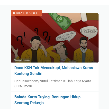
BERITA TERPOPULER
Dana KKN Tak Mencukupi, Mahasiswa Kuras
Kantong Sendiri
Cahunsoedcom/Nurul Fattimah Kuliah Kerja Nyata
(KKN) meru…
Balada Karto Tuying, Renungan Hidup
Seorang Pekerja